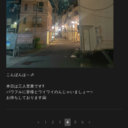
こんばんは～🎶
本日は三人営業です‼️
パワフルに皆様とワイワイのんじゃいましょー✨
お待ちしております🤗
«
1
2
3
4
5
6
»