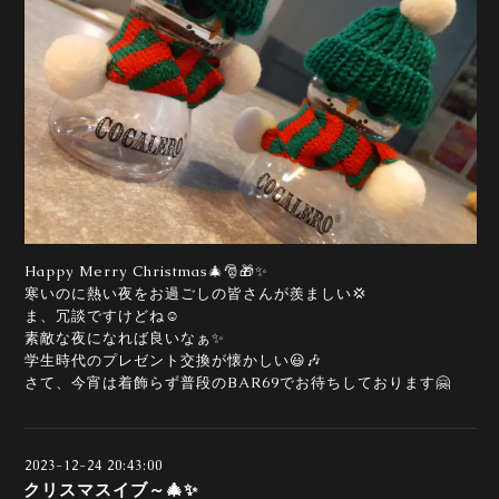
Happy Merry Christmas🎄🎅🎁✨
寒いのに熱い夜をお過ごしの皆さんが羨ましい💢
ま、冗談ですけどね☺️
素敵な夜になれば良いなぁ✨
学生時代のプレゼント交換が懐かしい😃🎶
さて、今宵は着飾らず普段のBAR69でお待ちしております🤗
2023-12-24 20:43:00
クリスマスイブ～🎄✨