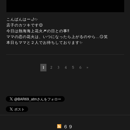
こんばんはー🌙✨
店子のカツキです😌
今日は熱海海上花火🎆の日との事‼️
ママの恋の花火は、いつになったら上がるのやら…😏笑
本日もママと２人でお待ちしております✨
1
2
3
4
5
6
»
６９