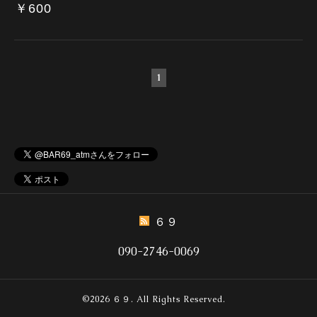
￥600
1
６９
090-2746-0069
©2026
６９
. All Rights Reserved.