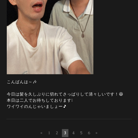
こんばんは～🎶
今日は髪を久しぶりに切れてさっぱりして清々しいです！😆
本日は二人でお待ちしております❕
ワイワイのんじゃいましょー🎵
«
1
2
3
4
5
6
»