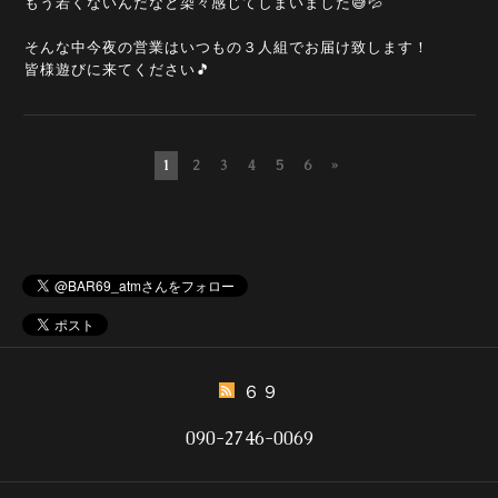
もう若くないんだなと染々感じてしまいました😅💦
そんな中今夜の営業はいつもの３人組でお届け致します！
皆様遊びに来てください🎵
1
2
3
4
5
6
»
６９
090-2746-0069