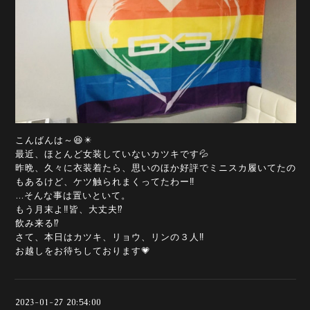
こんばんは～😆✴️
最近、ほとんど女装していないカツキです💦
昨晩、久々に衣装着たら、思いのほか好評でミニスカ履いてたの
もあるけど、ケツ触られまくってたわー‼️
…そんな事は置いといて。
もう月末よ‼️皆、大丈夫⁉️
飲み来る⁉️
さて、本日はカツキ、リョウ、リンの３人‼️
お越しをお待ちしております💗
2023-01-27 20:54:00