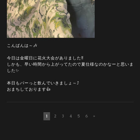
こんばんは～🎶
今日は金曜日に花火大会がありました‼️
しかも、早い時間から上がってたので夏仕様なのかなーと思いま
した✨
本日もパーっと飲んでいきましょ～⤴️
おまちしております👍️
1
2
3
4
5
6
»