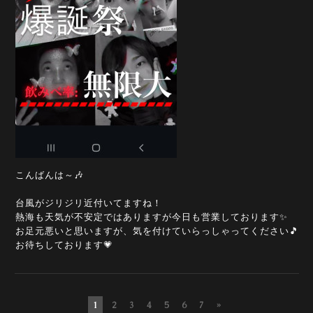
こんばんは～🎶
台風がジリジリ近付いてますね！
熱海も天気が不安定ではありますが今日も営業しております✨
お足元悪いと思いますが、気を付けていらっしゃってください🎵
お待ちしております💗
1
2
3
4
5
6
7
»