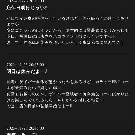
2023-10-25 20:40:00
店休日明けじゃい‼️
ハロウィン🎃の準備をしているけれど、何を飾ろうか迷っており
ます💦
変にゴチャるのはイヤだから、基本的には壁装飾になりかもね☺️
明日、明後日には店内をハロウィン仕様にしたいですね✨
さーて、昨晩はお休みを頂いたから、今夜は元気に飲んでこ‼️
2023-10-23 20:47:00
明日は休みだよー⤴️
熱海にゲイバー自体が無かったのもあるけど、カラオケ時のコー
ルが新鮮みたいで嬉しい😃✨
何回もお越しの方や、ゲイバー経験者は御存知なコールばかりだ
けど楽しんでくれるなら、やりがいを感じるね😉✨
では、店休日前の営業開始だよー‼️
2023-10-21 20:44:00