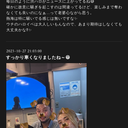
毎日のように渋ハロがニュースに上がってるね😅
確かに故意に騒ぎを起こすのは間違ってるけど、楽しみまで奪わ
なくても良いのになぁ…って老婆心ながら思う。
熱海は特に騒いでる感じは無いですな✨
ウチのハロイベは大人しいもんなので、あまり期待はしなくても
大丈夫かな‼️✨
2023-10-27 21:03:00
すっかり寒くなりましたね～😆