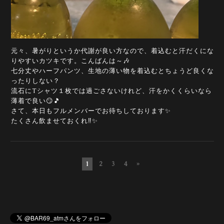
元々、暑がりというか代謝が良い方なので、着込むと汗だくにな
りやすいカツキです。こんばんは～🎶
七分丈やハーフパンツ、生地の薄い物を着込むとちょうど良くな
ったりしない？
流石にTシャツ１枚では過ごさないけれど、汗をかくくらいなら
薄着で良い😏🎵
さて、本日もフルメンバーでお待ちしております✨
たくさん飲ませておくれ‼️✨
1
2
3
4
»