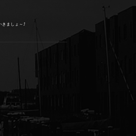
きましょ～⤴️