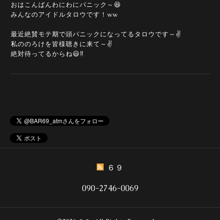
おはこんばんわにわにパニック～😆
みんなのアイドルタロウです！ww
最近絶賛モテ期で頭パニックになってるタロウです～✌️
私ののろけを皆様聴きに来て～✌️
絶対待ってるからね😃‼️
６９
090-2746-0069