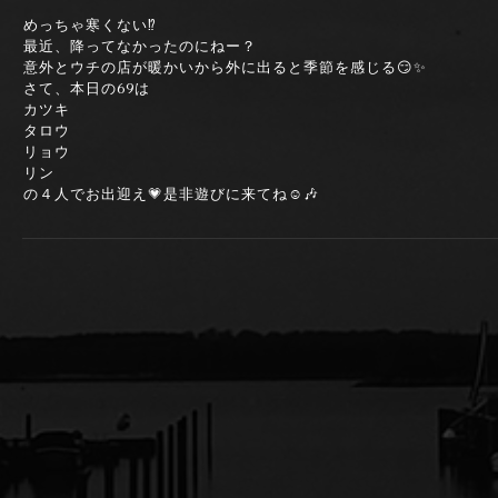
めっちゃ寒くない⁉️
最近、降ってなかったのにねー？
意外とウチの店が暖かいから外に出ると季節を感じる😏✨
さて、本日の69は
カツキ
タロウ
リョウ
リン
の４人でお出迎え💗是非遊びに来てね☺️🎶