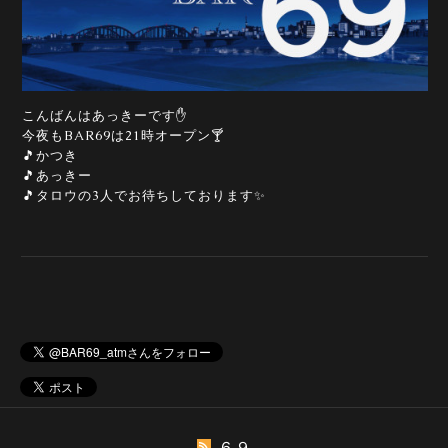
こんばんはあっきーです✋
今夜もBAR69は21時オープン🍸
🎵かつき
🎵あっきー
🎵タロウの3人でお待ちしております✨
６９