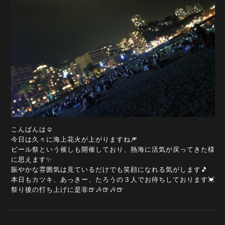
こんばんは☺️
今日は久々に海上花火が上がりますね🎆
ビール祭という催しも開催しており、熱海に活気が戻ってきた様
に思えます✨
賑やかな雰囲気は見ているだけでも笑顔になれる気がします🎵
本日もカツキ、あっきー、たろうの３人でお待ちしております💓
祭り後の打ち上げに是非🍺🎶🍺🎶🍺